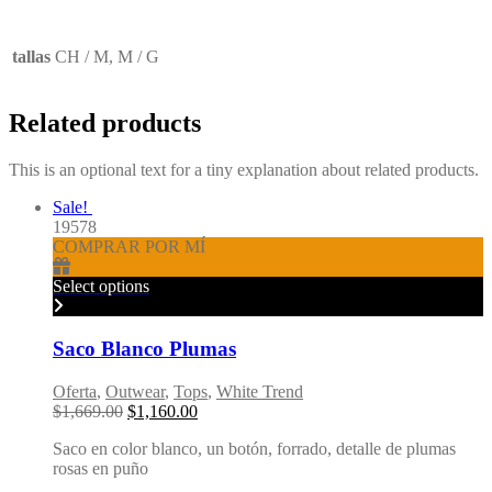
tallas
CH / M, M / G
Related products
This is an optional text for a tiny explanation about related products.
Sale!
19578
COMPRAR POR MÍ
Select options
Saco Blanco Plumas
Oferta
,
Outwear
,
Tops
,
White Trend
Original
Current
$
1,669.00
$
1,160.00
price
price
Saco en color blanco, un botón, forrado, detalle de plumas
was:
is:
rosas en puño
$1,669.00.
$1,160.00.