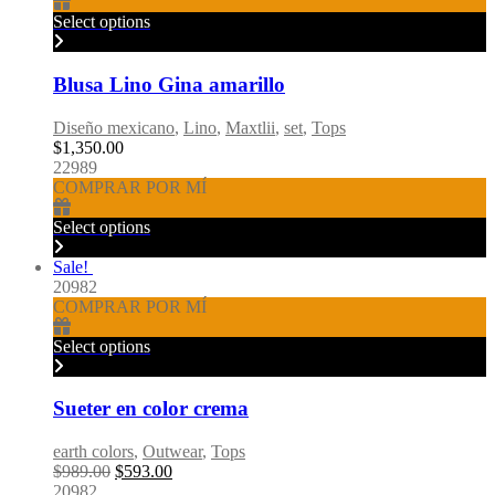
Select options
Blusa Lino Gina amarillo
Diseño mexicano
,
Lino
,
Maxtlii
,
set
,
Tops
$
1,350.00
22989
COMPRAR POR MÍ
Select options
Sale!
20982
COMPRAR POR MÍ
Select options
Sueter en color crema
earth colors
,
Outwear
,
Tops
Original
Current
$
989.00
$
593.00
price
price
20982