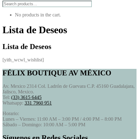
No products in the cart.
Lista de Deseos
Lista de Deseos
[yith_wcwl_wishlist]
FÉLIX BOUTIQUE AV MÉXICO
Av. Mexico 2314 Col. Ladrón de Guevara C.P. 45160 Guadalajara,
Jalisco, Mexico.
Tel:
(33) 3615 6445
Whatsapp:
331 7960 951
Horario:
Lunes – Viernes: 11:00 AM – 3:00 PM / 4:00 PM – 8:00 PM
Sábado – Domingo: 10:00 AM – 5:00 PM
Síguenos en Redes Sociales