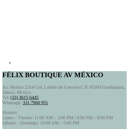
FÉLIX BOUTIQUE AV MÉXICO
Av. Mexico 2314 Col. Ladrón de Guevara C.P. 45160 Guadalajara,
Jalisco, Mexico.
Tel:
(33) 3615 6445
Whatsapp:
331 7960 951
Horario:
Lunes – Viernes: 11:00 AM – 3:00 PM / 4:00 PM – 8:00 PM
Sábado – Domingo: 10:00 AM – 5:00 PM