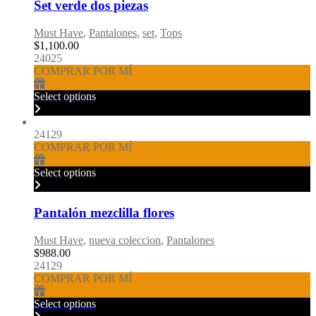
Set verde dos piezas
Must Have
,
Pantalones
,
set
,
Tops
$
1,100.00
24025
COMPRAR POR MÍ
Select options
24129
COMPRAR POR MÍ
Select options
Pantalón mezclilla flores
Must Have
,
nueva coleccion
,
Pantalones
$
988.00
24129
COMPRAR POR MÍ
Select options