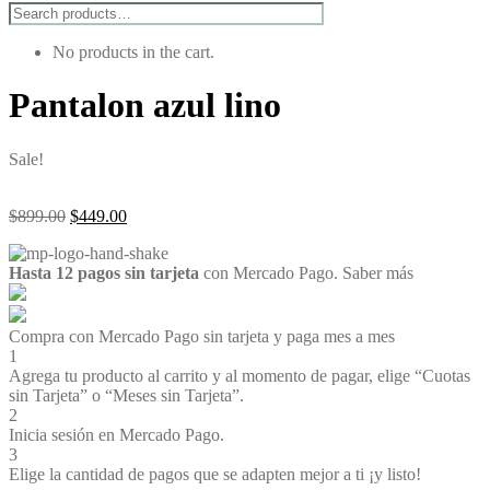
No products in the cart.
Pantalon azul lino
Sale!
Original
Current
$
899.00
$
449.00
price
price
was:
is:
Hasta 12 pagos sin tarjeta
con Mercado Pago.
Saber más
$899.00.
$449.00.
Compra con Mercado Pago sin tarjeta y paga mes a mes
1
Agrega tu producto al carrito y al momento de pagar, elige “Cuotas
sin Tarjeta” o “Meses sin Tarjeta”.
2
Inicia sesión en Mercado Pago.
3
Elige la cantidad de pagos que se adapten mejor a ti ¡y listo!