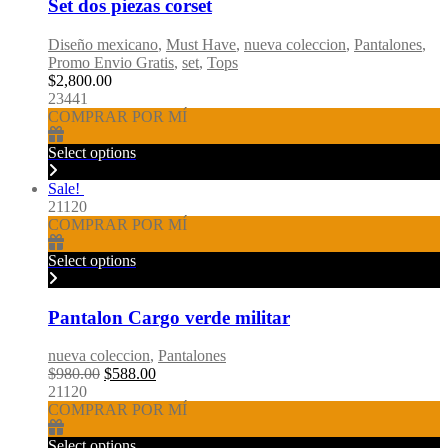
Set dos piezas corset
Diseño mexicano
,
Must Have
,
nueva coleccion
,
Pantalones
,
Promo Envio Gratis
,
set
,
Tops
$
2,800.00
23441
COMPRAR POR MÍ
Select options
Sale!
21120
COMPRAR POR MÍ
Select options
Pantalon Cargo verde militar
nueva coleccion
,
Pantalones
Original
Current
$
980.00
$
588.00
price
price
21120
was:
is:
COMPRAR POR MÍ
$980.00.
$588.00.
Select options