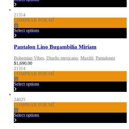
21314
COMPRAR POR MÍ
Select options
Pantalon Lino Bugambilia Miriam
Bohemian Vibes
,
Diseño mexicano
,
Maxtlii
,
Pantalones
$
1,690.00
21314
COMPRAR POR MÍ
Select options
24025
COMPRAR POR MÍ
Select options