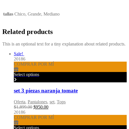
tallas
Chico, Grande, Mediano
Related products
This is an optional text for a tiny explanation about related products.
Sale!
20186
COMPRAR POR MÍ
Select options
set 3 piezas naranja tomate
Oferta
,
Pantalones
,
set
,
Tops
Original
Current
$
1,899.00
$
950.00
price
price
20186
was:
is:
COMPRAR POR MÍ
$1,899.00.
$950.00.
Select options